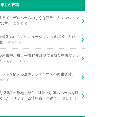
最近の投稿
まるでモデルルームのような築浅中古マンション
の1室。
2026.06.05
琵琶湖も山も近いニュータウンの６LDK中古戸
建。
2026.02.24
茨木市中津町。平成14年建築で良質な中古マンシ
ョンです。
2026.02.23
ペットが飼える連棟テラスハウスの再生賃貸。
2025.11.17
約12.8坪の敷地ながら４LDK・駐車スペースを確
保した、リフォーム済中古一戸建て。
2025.11.16