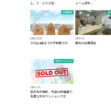
と。ラ・ビスタ宝…
ォーム済中…
企業理念
企
2020.10.30
2019.3.8
小川は4組までの予約制です。
弊社の企業理念
中古マンション
2026.2.23
茨木市中津町。平成14年建築で
良質な中古マンションです。