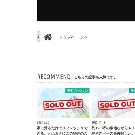
トップページへ
RECOMMEND
こちらの記事も人気です。
中古マンション
中
2025.5.20
2025.11.16
家に帰るだけでリフレッシュで
約12.8坪の敷地ながら４L
きる、とはまさにこの物件のこ
駐車スペースを確保した、