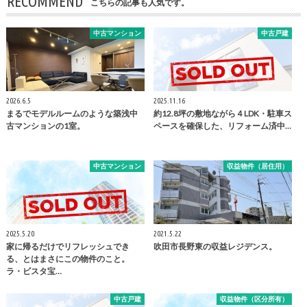
RECOMMEND
こちらの記事も人気です。
中古マンション
中古戸建
2026.6.5
2025.11.16
まるでモデルルームのような築浅中
約12.8坪の敷地ながら４LDK・駐車ス
古マンションの1室。
ペースを確保した、リフォーム済中…
中古マンション
収益物件（居住用）
2025.5.20
2021.5.22
家に帰るだけでリフレッシュでき
吹田市長野東の収益レジデンス。
る、とはまさにこの物件のこと。
ラ・ビスタ宝…
中古戸建
収益物件（区分所有）