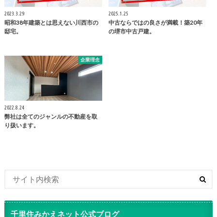
2023.3.29
2025.1.25
昭和38年建築とは思えない川西市の
中古ならではの良さが満載！築20年
邸宅。
の堺市中古戸建。
企業理念
2022.8.24
弊社は全てのジャンルの不動産を取
り扱います。
千里住みかえネット公式ブログ