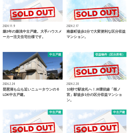
2024.11.9
2024.2.17
築3年の築浅中古戸建。大手ハウスメ
南森町徒歩2分で大変便利な区分収益
ーカー注文住宅仕様です。
マンション。
中古戸建
収益物件（区分所有）
2026.2.24
2024.2.20
琵琶湖も山も近いニュータウンの６
10秒で駅改札へ！JR環状線「桜ノ
LDK中古戸建。
宮」駅徒歩1分の区分収益マンショ
ン。
中古戸建
中古戸建