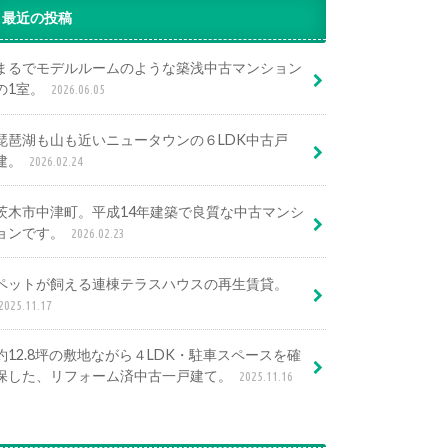
最近の投稿
まるでモデルルームのような築浅中古マンション
の1室。
2026.06.05
琵琶湖も山も近いニュータウンの６LDK中古戸
建。
2026.02.24
茨木市中津町。平成14年建築で良質な中古マンシ
ョンです。
2026.02.23
ペットが飼える連棟テラスハウスの再生賃貸。
2025.11.17
約12.8坪の敷地ながら４LDK・駐車スペースを確
保した、リフォーム済中古一戸建て。
2025.11.16