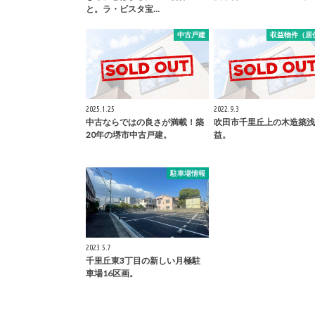
と。ラ・ビスタ宝…
中古戸建
収益物件（居
2025.1.25
2022.9.3
中古ならではの良さが満載！築
吹田市千里丘上の木造築浅
20年の堺市中古戸建。
益。
駐車場情報
2023.5.7
千里丘東3丁目の新しい月極駐
車場16区画。