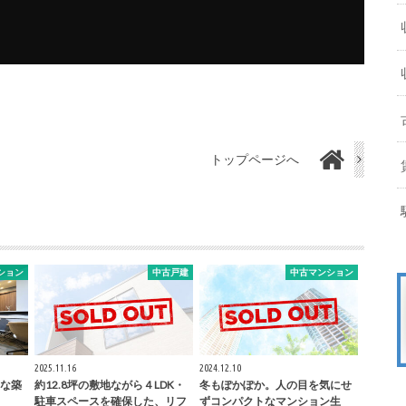
トップページへ
ション
中古戸建
中古マンション
2025.11.16
2024.12.10
な築
約12.8坪の敷地ながら４LDK・
冬もぽかぽか。人の目を気にせ
駐車スペースを確保した、リフ
ずコンパクトなマンション生