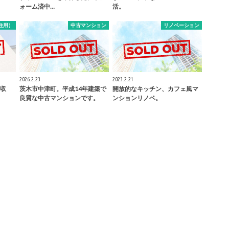
ォーム済中…
活。
住用）
中古マンション
リノベーション
2026.2.23
2023.2.21
収
茨木市中津町。平成14年建築で
開放的なキッチン、カフェ風マ
良質な中古マンションです。
ンションリノベ。