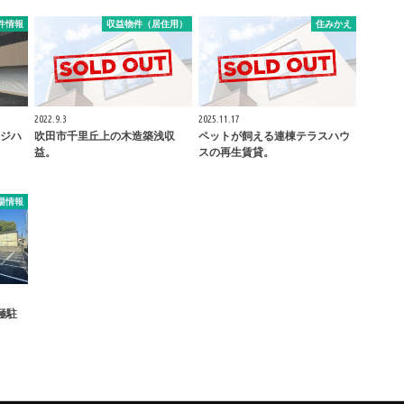
件情報
収益物件（居住用）
住みかえ
2022.9.3
2025.11.17
ジハ
吹田市千里丘上の木造築浅収
ペットが飼える連棟テラスハウ
益。
スの再生賃貸。
場情報
極駐