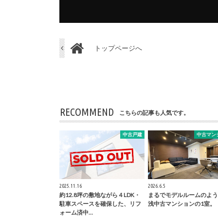
トップページへ
RECOMMEND
こちらの記事も人気です。
中古戸建
中古マン
2025.11.16
2026.6.5
約12.8坪の敷地ながら４LDK・
まるでモデルルームのよう
駐車スペースを確保した、リフ
浅中古マンションの1室。
ォーム済中…