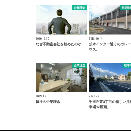
企業理念
賃貸物
2020.10.30
2018.10.14
なぜ不動産会社を始めたのか
茨木インター近くのガレー
ウス。
企業理念
駐車
2019.3.8
2023.5.7
弊社の企業理念
千里丘東3丁目の新しい月
車場16区画。