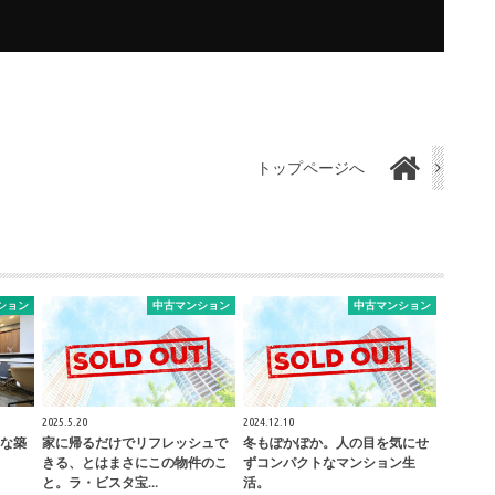
トップページへ
ション
中古マンション
中古マンション
2025.5.20
2024.12.10
な築
家に帰るだけでリフレッシュで
冬もぽかぽか。人の目を気にせ
きる、とはまさにこの物件のこ
ずコンパクトなマンション生
と。ラ・ビスタ宝…
活。