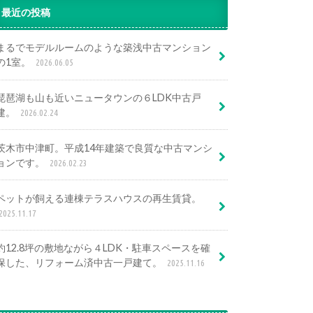
最近の投稿
まるでモデルルームのような築浅中古マンション
の1室。
2026.06.05
琵琶湖も山も近いニュータウンの６LDK中古戸
建。
2026.02.24
茨木市中津町。平成14年建築で良質な中古マンシ
ョンです。
2026.02.23
ペットが飼える連棟テラスハウスの再生賃貸。
2025.11.17
約12.8坪の敷地ながら４LDK・駐車スペースを確
保した、リフォーム済中古一戸建て。
2025.11.16