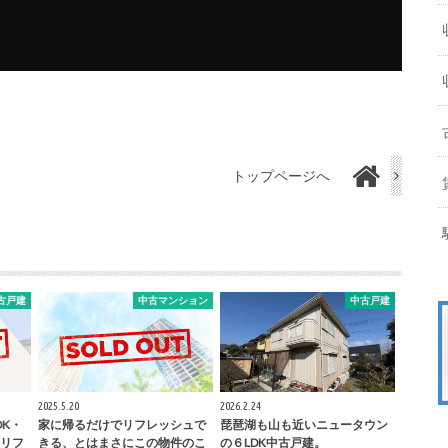
トップページへ
古戸建
中古マンション
中古戸建
2025.5.20
2026.2.24
DK・
家に帰るだけでリフレッシュで
琵琶湖も山も近いニュータウン
リフ
きる、とはまさにこの物件のこ
の６LDK中古戸建。