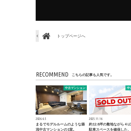
トップページへ
RECOMMEND
こちらの記事も人気です。
中古マンション
中
2026.6.5
2025.11.16
まるでモデルルームのような築
約12.8坪の敷地ながら４L
浅中古マンションの1室。
駐車スペースを確保した、