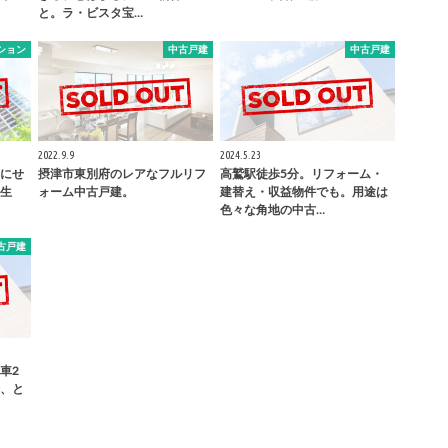
と。ラ・ビスタ宝…
ション
中古戸建
中古戸建
2022.9.9
2024.5.23
にせ
摂津市東別府のレアなフルリフ
高鷲駅徒歩5分。リフォーム・
生
ォーム中古戸建。
建替え・収益物件でも。用途は
色々な角地の中古…
古戸建
車2
、と