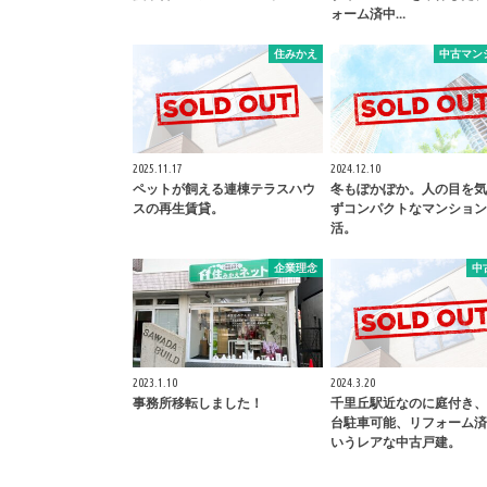
ォーム済中…
住みかえ
中古マン
2025.11.17
2024.12.10
ペットが飼える連棟テラスハウ
冬もぽかぽか。人の目を気
スの再生賃貸。
ずコンパクトなマンション
活。
企業理念
中
2023.1.10
2024.3.20
事務所移転しました！
千里丘駅近なのに庭付き、
台駐車可能、リフォーム済
いうレアな中古戸建。