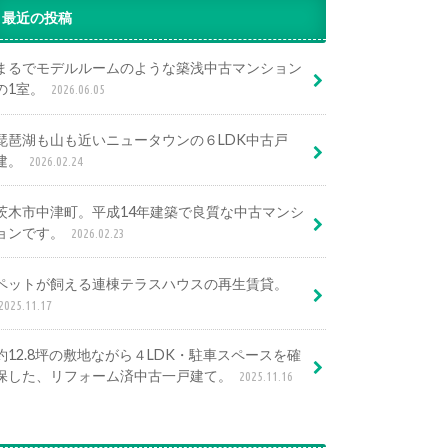
最近の投稿
まるでモデルルームのような築浅中古マンション
の1室。
2026.06.05
琵琶湖も山も近いニュータウンの６LDK中古戸
建。
2026.02.24
茨木市中津町。平成14年建築で良質な中古マンシ
ョンです。
2026.02.23
ペットが飼える連棟テラスハウスの再生賃貸。
2025.11.17
約12.8坪の敷地ながら４LDK・駐車スペースを確
保した、リフォーム済中古一戸建て。
2025.11.16