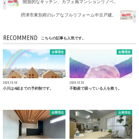
開放的なキッチン、カフェ風マンションリノベ。
摂津市東別府のレアなフルリフォーム中古戸建。
RECOMMEND
こちらの記事も人気です。
企業理念
企業理念
2020.10.30
2020.10.30
小川は4組までの予約制です。
不動産で困っている人を救う。
企業理念
企業理念