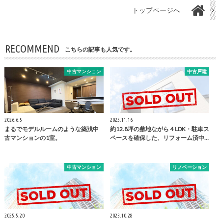
トップページへ
RECOMMEND
こちらの記事も人気です。
中古マンション
中古戸建
2026.6.5
2025.11.16
まるでモデルルームのような築浅中
約12.8坪の敷地ながら４LDK・駐車ス
古マンションの1室。
ペースを確保した、リフォーム済中…
中古マンション
リノベーション
2025.5.20
2023.10.28