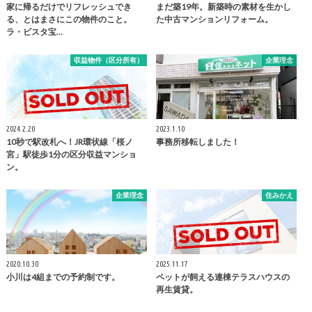
家に帰るだけでリフレッシュでき
まだ築19年。新築時の素材を生かし
る、とはまさにこの物件のこと。
た中古マンションリフォーム。
ラ・ビスタ宝…
収益物件（区分所有）
企業理念
2024.2.20
2023.1.10
10秒で駅改札へ！JR環状線「桜ノ
事務所移転しました！
宮」駅徒歩1分の区分収益マンショ
ン。
企業理念
住みかえ
2020.10.30
2025.11.17
小川は4組までの予約制です。
ペットが飼える連棟テラスハウスの
再生賃貸。