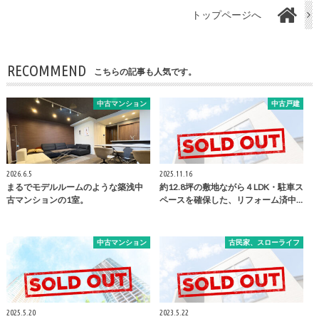
トップページへ
RECOMMEND
こちらの記事も人気です。
中古マンション
中古戸建
2026.6.5
2025.11.16
まるでモデルルームのような築浅中
約12.8坪の敷地ながら４LDK・駐車ス
古マンションの1室。
ペースを確保した、リフォーム済中…
中古マンション
古民家、スローライフ
2025.5.20
2023.5.22