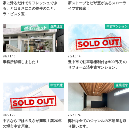
家に帰るだけでリフレッシュでき
薪ストーブとピザ窯があるスローラ
る、とはまさにこの物件のこと。
イフ古民家！
ラ・ビスタ宝…
企業理念
中古マンション
2023.1.10
2024.3.14
事務所移転しました！
豊中市で駐車場権利付き500円/月の
リフォーム済中古マンション。
中古戸建
企業理念
2025.1.25
2022.8.24
中古ならではの良さが満載！築20年
弊社は全てのジャンルの不動産を取
の堺市中古戸建。
り扱います。