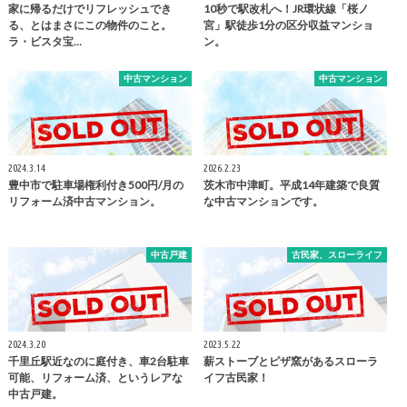
家に帰るだけでリフレッシュでき
10秒で駅改札へ！JR環状線「桜ノ
る、とはまさにこの物件のこと。
宮」駅徒歩1分の区分収益マンショ
ラ・ビスタ宝…
ン。
中古マンション
中古マンション
2024.3.14
2026.2.23
豊中市で駐車場権利付き500円/月の
茨木市中津町。平成14年建築で良質
リフォーム済中古マンション。
な中古マンションです。
中古戸建
古民家、スローライフ
2024.3.20
2023.5.22
千里丘駅近なのに庭付き、車2台駐車
薪ストーブとピザ窯があるスローラ
可能、リフォーム済、というレアな
イフ古民家！
中古戸建。