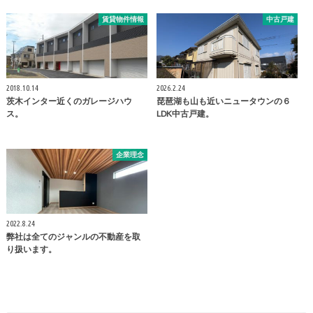
賃貸物件情報
中古戸建
2018.10.14
2026.2.24
茨木インター近くのガレージハウ
琵琶湖も山も近いニュータウンの６
ス。
LDK中古戸建。
企業理念
2022.8.24
弊社は全てのジャンルの不動産を取
り扱います。