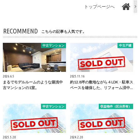
トップページへ
RECOMMEND
こちらの記事も人気です。
中古マンション
中古戸建
2026.6.5
2025.11.16
まるでモデルルームのような築浅中
約12.8坪の敷地ながら４LDK・駐車ス
古マンションの1室。
ペースを確保した、リフォーム済中…
中古マンション
収益物件（区分所有）
2025.5.20
2024.2.20