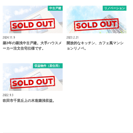
中古戸建
リノベーション
2024.11.9
2023.2.21
築3年の築浅中古戸建。大手ハウスメ
開放的なキッチン、カフェ風マンシ
ーカー注文住宅仕様です。
ョンリノベ。
収益物件（居住用）
2022.9.3
吹田市千里丘上の木造築浅収益。