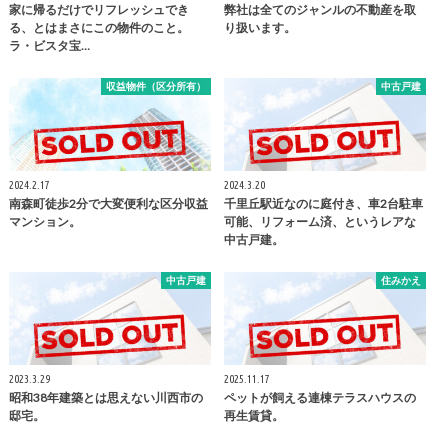
家に帰るだけでリフレッシュでき
弊社は全てのジャンルの不動産を取
る、とはまさにこの物件のこと。
り扱います。
ラ・ビスタ宝…
収益物件（区分所有）
中古戸建
2024.2.17
2024.3.20
南森町徒歩2分で大変便利な区分収益
千里丘駅近なのに庭付き、車2台駐車
マンション。
可能、リフォーム済、というレアな
中古戸建。
中古戸建
住みかえ
2023.3.29
2025.11.17
昭和38年建築とは思えない川西市の
ペットが飼える連棟テラスハウスの
邸宅。
再生賃貸。